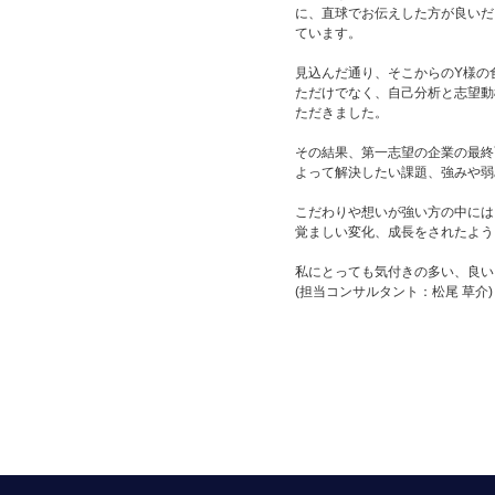
に、直球でお伝えした方が良いだ
ています。
見込んだ通り、そこからのY様の
ただけでなく、自己分析と志望動
ただきました。
その結果、第一志望の企業の最終
よって解決したい課題、強みや弱
こだわりや想いが強い方の中には
覚ましい変化、成長をされたよう
私にとっても気付きの多い、良い
(担当コンサルタント：松尾 草介)