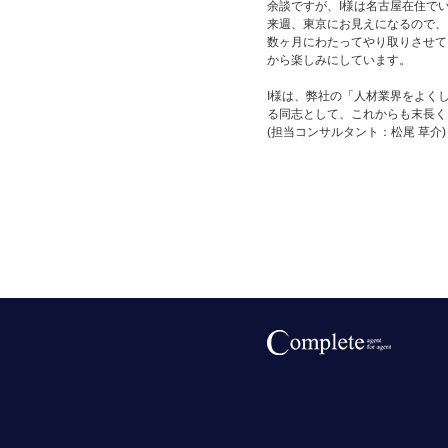
余談ですが、I様は名古屋在住で
来週、東京にお見えになるので、
数ヶ月にわたってやり取りさせて
から楽しみにしています。
I様は、弊社の「人材業界をよく
る同志として、これからも末長く
(担当コンサルタント：松尾 草介)