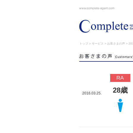
トップ
>
サービス
>
お客さまの声
> 201
RA
28歳
2016.03.25.